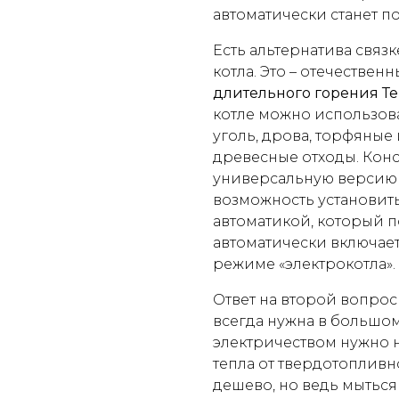
автоматически станет п
Есть альтернатива связ
котла. Это – отечествен
длительного горения Те
котле можно использова
уголь, дрова, торфяные
древесные отходы. Кон
универсальную версию 
возможность установит
автоматикой, который 
автоматически включаетс
режиме «электрокотла».
Ответ на второй вопрос
всегда нужна в большом
электричеством нужно н
тепла от твердотопливн
дешево, но ведь мыться