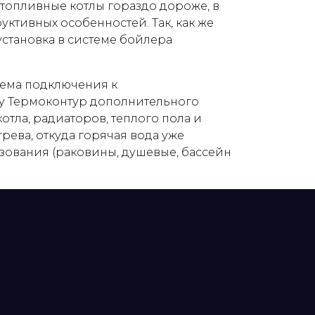
топливные котлы гораздо дороже, в
руктивных особенностей. Так, как же
становка в системе бойлера
хема подключения к
у Термоконтур дополнительного
отла, радиаторов, теплого пола и
рева, откуда горячая вода уже
ьзования (раковины, душевые, бассейн