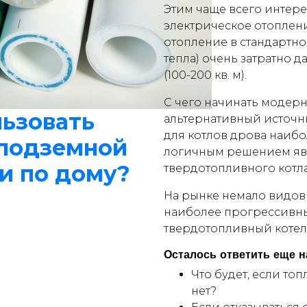
Этим чаще всего интер
электрическое отоплени
отопление в стандартно
тепла) очень затратно 
(100-200 кв. м).
С чего начинать модер
льзовать
альтернативный источник
для котлов дрова наиб
 подземной
логичным решением яв
и по дому?
твердотопливного котла
На рынке немало видов 
наиболее прогрессивны
твердотопливный котел
Осталось ответить еще 
Что будет, если топ
нет?