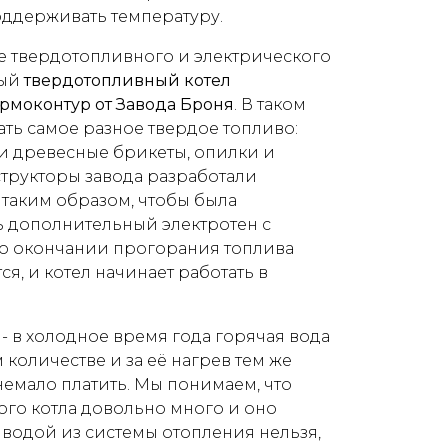
оддерживать температуру.
ке твердотопливного и электрического
ный
твердотопливный котел
рмоконтур от Завода Броня
. В таком
ть самое разное твердое топливо:
 и древесные брикеты, опилки и
структоры завода разработали
таким образом, чтобы была
ь дополнительный электротен с
по окончании прогорания топлива
я, и котел начинает работать в
 - в холодное время года горячая вода
 количестве и за её нагрев тем же
емало платить. Мы понимаем, что
ого котла довольно много и оно
 водой из системы отопления нельзя,