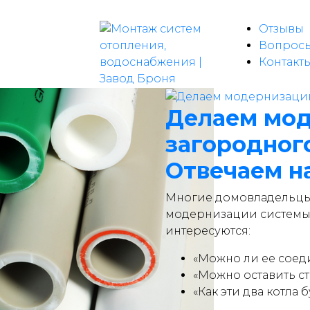
Отзывы
Вопрос
Контакт
Делаем мо
загородног
Отвечаем н
Многие домовладельцы 
модернизации системы 
интересуются:
«Можно ли ее соед
«Можно оставить ст
«Как эти два котла 