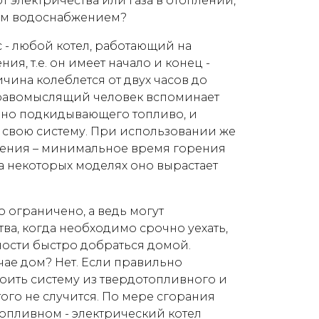
от электричества или газа в отоплении,
чим водоснабжением?
 - любой котел, работающий на
ия, т.е. он имеет начало и конец -
ичина колеблется от двух часов до
дравомыслящий человек вспоминает
янно подкидывающего топливо, и
 свою систему. При использовании же
рения – минимальное время горения
, а некоторых моделях оно вырастает
о ограничено, а ведь могут
тва, когда необходимо срочно уехать,
ности быстро добраться домой.
учае дом? Нет. Если правильно
оить систему из твердотопливного и
того не случится. По мере сгорания
топливном - электрический котел