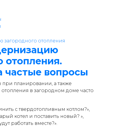
ы
ы
дернизацию
о отопления.
а частые вопросы
при планировании, а также
отопления в загородном доме часто
инить с твердотопливным котлом?»,
арый котел и поставить новый? »,
будут работать вместе?».