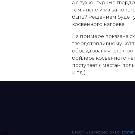
а двухконтурные твердо
том числе и из-за конст
быть? Решением будет у
косвенного нагрева.
На примере показана с
твердотопливному котл
оборудования: электрок
бойлера косвенного наг
поступает к местам пол
и т.д.)
Design & Developed by
Polistomin
ved.