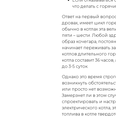
Если отказываться 
что делать с горя
Ответ на первый вопрос
дровах, имеет цикл горен
обычно в котлах эта вел
пяти – шести. Любой з
образ кочегара, посто
начинает переживать за
котлов длительного го
котла составит 36 часов
до 3-5 суток.
Однако это время строг
возникнуть обстоятельс
или просто нет возмож
Замерзнет ли в этом сл
спроектировать и настр
электрического котла, э
топлива в котле твердо